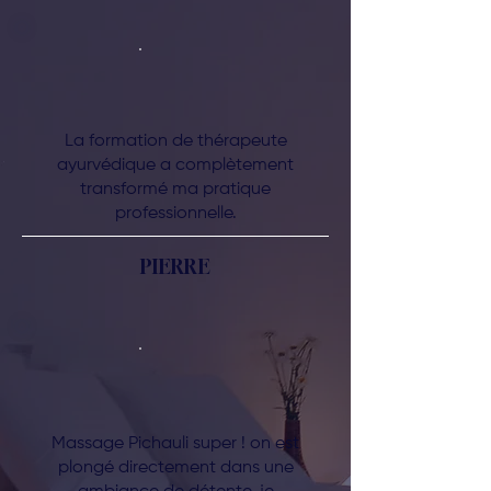
La formation de thérapeute
ayurvédique a complètement
transformé ma pratique
professionnelle.
PIERRE
Massage Pichauli super ! on est
plongé directement dans une