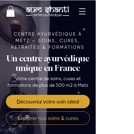
CENTRE AYURVÉDIQUE À
METZ – SOINS, CURES,
RETRAITES & FORMATIONS
Un centre ayurvédique
unique en France
Votre centre de soins, cures et
formations de plus de 500 m2 à Metz
Découvrez votre soin idéal
Explorer nos soins & cures