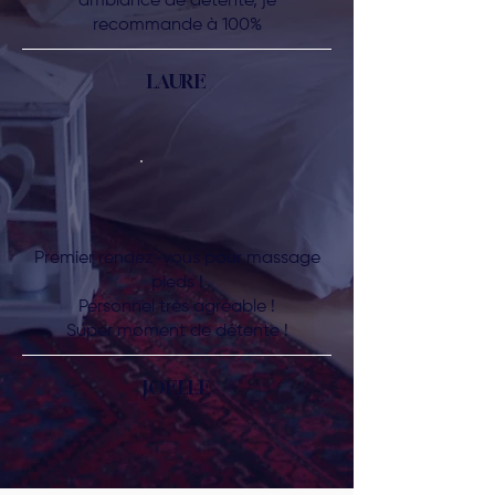
ambiance de détente, je
recommande à 100%
LAURE
Premier rendez-vous pour massage
pieds !
Personnel très agréable !
Super moment de détente !
JOELLE