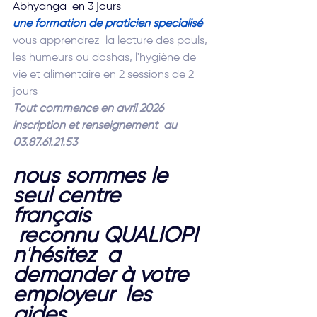
Abhyanga  en 3 jours
une formation de praticien specialisé
vous apprendrez  la lecture des pouls, 
les humeurs ou doshas, l'hygiène de 
vie et alimentaire en 2 sessions de 2 
jours
Tout commence en avril 2026
inscription et renseignement  au 
03.87.61.21.53
nous sommes le 
seul centre  
français 
 reconnu QUALIOPI
n
'
hésitez  a 
demander à votre 
employeur  les 
aides 