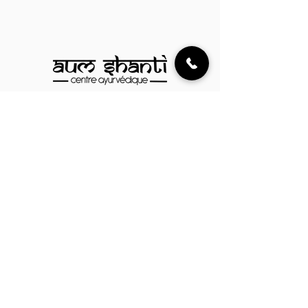
UN PETIT DEJEUNER
UNE PERSONNE
03 87 61 21 53
contact@ayurveda-metz.com
18 Rue de l'École Centrale,
57160 Rozérieulles, France
Parrainer
Mentions légales
Politique de cookies