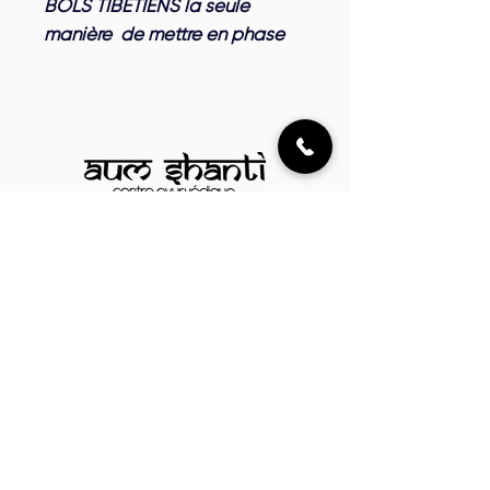
BOLS TIBETIENS la seule
manière de mettre en phase
les vibrations énergétiques
cosmiques et celles de toutes
vos cellules
03 87 61 21 53
contact@ayurveda-metz.com
18 Rue de l'École Centrale,
57160 Rozérieulles, France
Parrainer