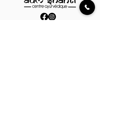
03 87 61 21 53
contact@ayurveda-metz.com
18 Rue de l'École Centrale,
57160 Rozérieulles, France
Parrainer
Mentions légales
Politique de cookies
Politique de confidentialité
AUM SHANTI 2025 © Tous les droits sont réservés