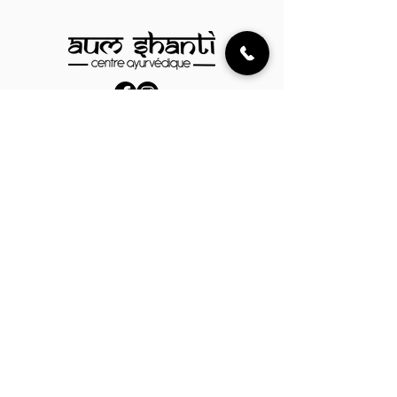
articulations enlève les
raideurs,et rend la peau douce
55mn
03 87 61 21 53
contact@ayurveda-metz.com
18 Rue de l'École Centrale,
57160 Rozérieulles, France
Parrainer
Mentions légales
Politique de cookies
Politique de confidentialité