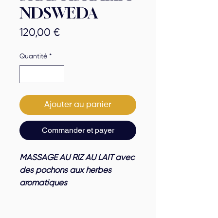
NDSWEDA
Prix
120,00 €
Quantité
*
Ajouter au panier
Commander et payer
MASSAGE AU RIZ AU LAIT avec
des pochons aux herbes
aromatiques
Il provoque une oleation et
sudation.Il est bon pour les