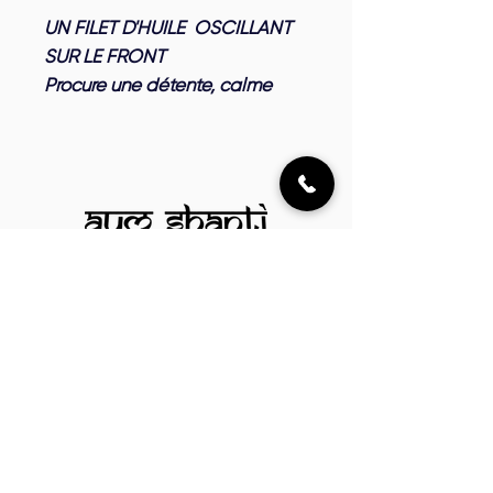
UN FILET D'HUILE OSCILLANT
SUR LE FRONT
Procure une détente, calme
l'agitation cérébrale, procure un
esprit clair.
Participe à la thérapie des
troubles nerveux.
03 87 61 21 53
contact@ayurveda-metz.com
18 Rue de l'École Centrale,
57160 Rozérieulles, France