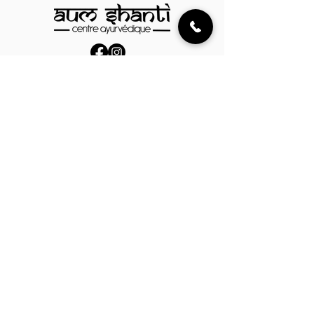
03 87 61 21 53
contact@ayurveda-metz.com
18 Rue de l'École Centrale,
57160 Rozérieulles, France
Parrainer
Mentions légales
Politique de cookies
Politique de confidentialité
AUM SHANTI 2025 © Tous les droits sont réservés