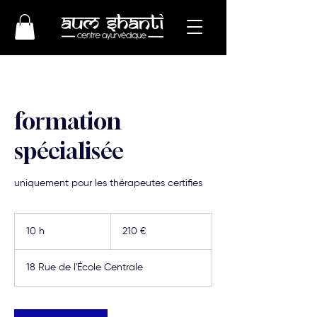
formation
spécialisée
uniquement pour les thérapeutes certifies
210
euros
10 h
1
210 €
0
h
18 Rue de l'École Centrale