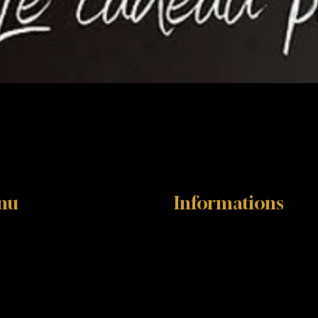
nu
Informations
il
Contact
ages et bien-être
Blog
s
Questions fréquentes
ations de thérapeutes
Parrainer