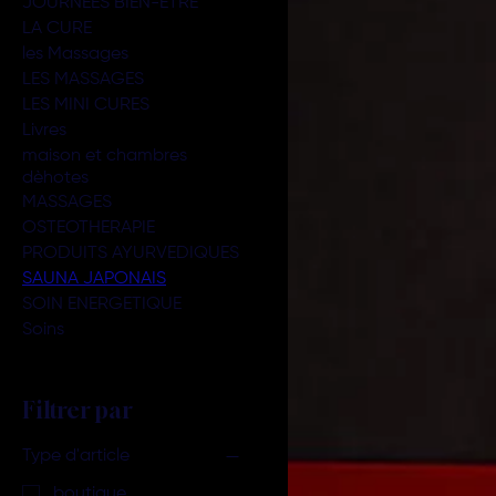
JOURNEES BIEN-ETRE
LA CURE
les Massages
LES MASSAGES
LES MINI CURES
Livres
maison et chambres
dèhotes
MASSAGES
OSTEOTHERAPIE
PRODUITS AYURVEDIQUES
SAUNA JAPONAIS
SOIN ENERGETIQUE
Soins
Filtrer par
Type d'article
boutique