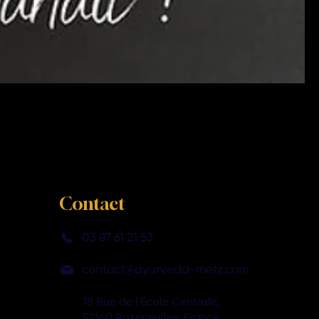
Contact
03 87 61 21 53
contact@ayurveda-metz.com
18 Rue de l'École Centrale,
57160 Rozérieulles, France