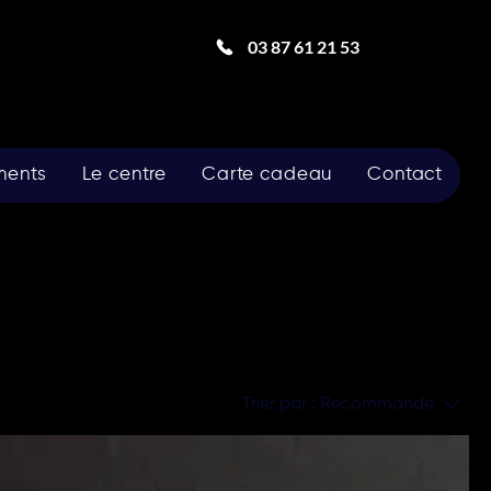
03 87 61 21 53
ments
Le centre
Carte cadeau
Contact
Trier par :
Recommandé